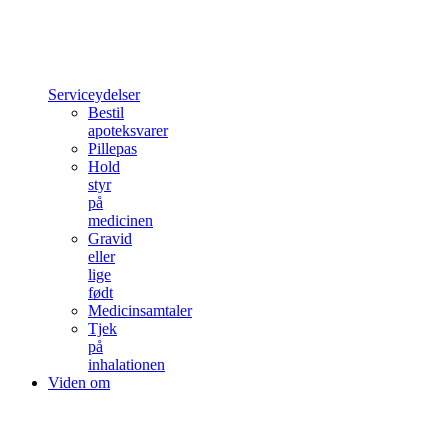
Serviceydelser
Bestil
apoteksvarer
Pillepas
Hold
styr
på
medicinen
Gravid
eller
lige
født
Medicinsamtaler
Tjek
på
inhalationen
Viden om