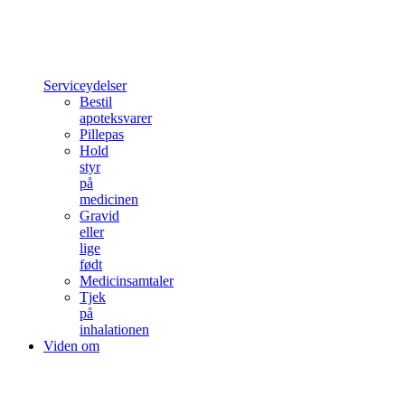
Serviceydelser
Bestil
apoteksvarer
Pillepas
Hold
styr
på
medicinen
Gravid
eller
lige
født
Medicinsamtaler
Tjek
på
inhalationen
Viden om