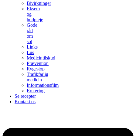
Bivirkninger
Eksem
og
hudpleje
Gode
råd
om
sol
Links
Lus
Medicintilskud
Prævention
Rygestop
Trafikfarlig
medicin
Informationsfilm
Ernæring
Se recepter
Kontakt os