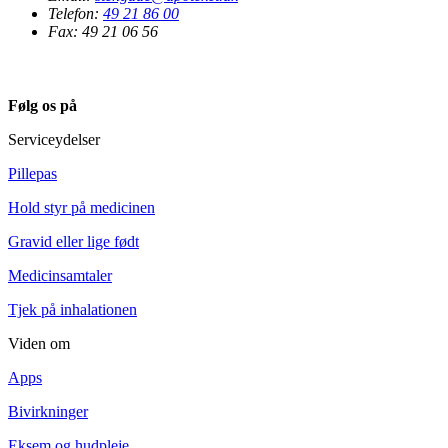
Telefon:
49 21 86 00
Fax: 49 21 06 56
Følg os på
Serviceydelser
Pillepas
Hold styr på medicinen
Gravid eller lige født
Medicinsamtaler
Tjek på inhalationen
Viden om
Apps
Bivirkninger
Eksem og hudpleje