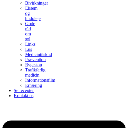
Bivirkninger
Eksem
og
hudpleje
Gode
råd
om
sol
Links
Lus
Medicintilskud
Prævention
Rygestop
Trafikfarlig
medicin
Informationsfilm
Ernæring
Se recepter
Kontakt os