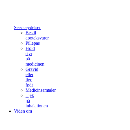
Serviceydelser
Bestil
apoteksvarer
Pillepas
Hold
styr
på
medicinen
Gravid
eller
lige
født
Medicinsamtaler
Tjek
på
inhalationen
Viden om