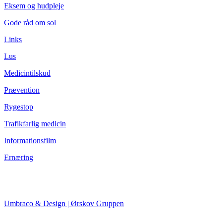
Eksem og hudpleje
Gode råd om sol
Links
Lus
Medicintilskud
Prævention
Rygestop
Trafikfarlig medicin
Informationsfilm
Ernæring
Umbraco & Design | Ørskov Gruppen