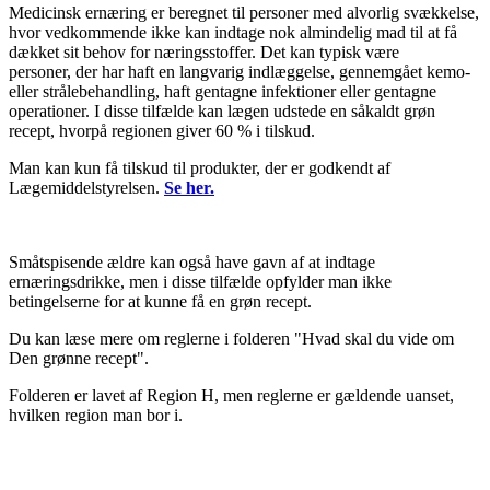
Medicinsk ernæring er beregnet til personer med alvorlig svækkelse,
hvor vedkommende ikke kan indtage nok almindelig mad til at få
dækket sit behov for næringsstoffer. Det kan typisk være
personer, der har haft en langvarig indlæggelse, gennemgået kemo-
eller strålebehandling, haft gentagne infektioner eller gentagne
operationer. I disse tilfælde kan lægen udstede en såkaldt grøn
recept, hvorpå regionen giver 60 % i tilskud.
Man kan kun få tilskud til produkter, der er godkendt af
Lægemiddelstyrelsen.
Se her.
Småtspisende ældre kan også have gavn af at indtage
ernæringsdrikke, men i disse tilfælde opfylder man ikke
betingelserne for at kunne få en grøn recept.
Du kan læse mere om reglerne i folderen "Hvad skal du vide om
Den grønne recept".
Folderen er lavet af Region H, men reglerne er gældende uanset,
hvilken region man bor i.