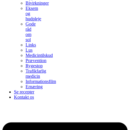
Bivirkninger
Eksem
og
hudpleje
Gode
råd
om
sol
Links
Lus
Medicintilskud
Prævention
Rygestop
Trafikfarlig
medicin
Informationsfilm
Ernæring
Se recepter
Kontakt os