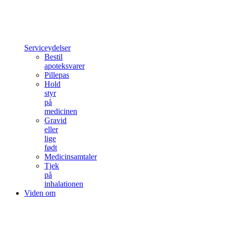
Serviceydelser
Bestil
apoteksvarer
Pillepas
Hold
styr
på
medicinen
Gravid
eller
lige
født
Medicinsamtaler
Tjek
på
inhalationen
Viden om