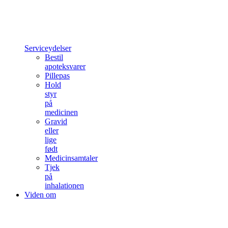
Serviceydelser
Bestil
apoteksvarer
Pillepas
Hold
styr
på
medicinen
Gravid
eller
lige
født
Medicinsamtaler
Tjek
på
inhalationen
Viden om