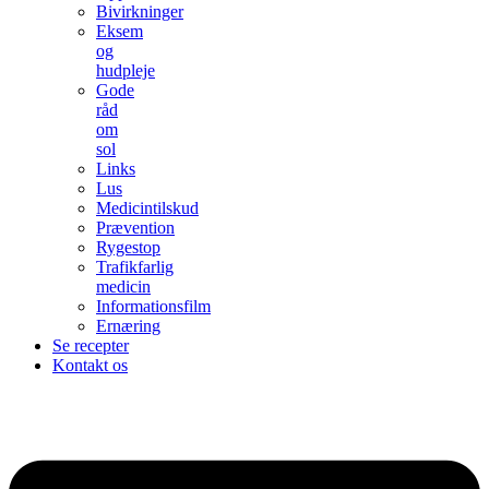
Bivirkninger
Eksem
og
hudpleje
Gode
råd
om
sol
Links
Lus
Medicintilskud
Prævention
Rygestop
Trafikfarlig
medicin
Informationsfilm
Ernæring
Se recepter
Kontakt os